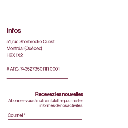
Infos
51, rue Sherbrooke Ouest
Montréal (Québec)
H2X 1X2
# ARC:
743527350
RR 0001
Recevez les nouvelles
Abonnez-vous à notre infolettre pour rester
informés de nos activités.
Courriel