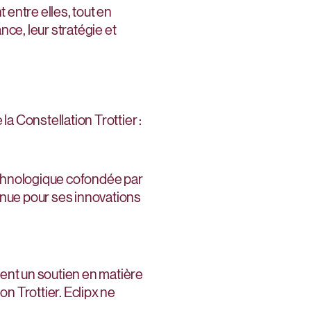
 entre elles, tout en
ce, leur stratégie et
la Constellation Trottier :
echnologique cofondée par
nnue pour ses innovations
lement un soutien en matière
on Trottier. Eclipx ne