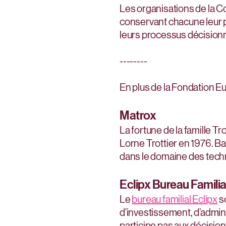
Les organisations de la Con
conservant chacune leur pr
leurs processus décisionn
--------
En plus de la Fondation Eu
Matrox
La fortune de la famille Tr
Lorne Trottier en 1976. B
dans le domaine des techn
Eclipx Bureau Familia
Le
bureau familial Eclipx
so
d’investissement, d’admini
participe pas aux décisio