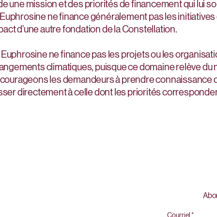
e une mission et des priorités de financement qui lui so
uphrosine ne finance généralement pas les initiatives do
act d’une autre fondation de la Constellation.
Euphrosine ne finance pas les projets ou les organisatio
changements climatiques, puisque ce domaine relève du
 encourageons les demandeurs à prendre connaissance d
sser directement à celle dont les priorités corresponden
Abon
Courriel