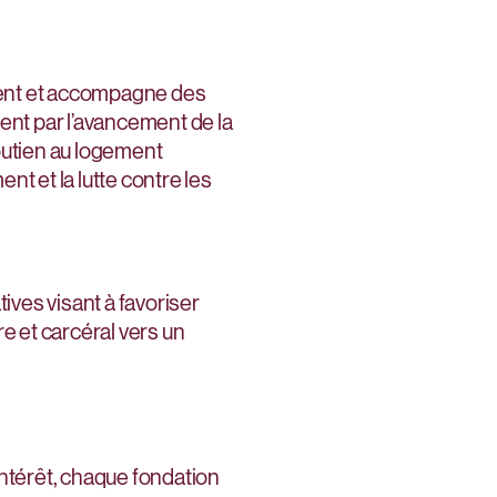
ent et accompagne des
ent par l’avancement de la
soutien au logement
t et la lutte contre les
tives visant à favoriser
e et carcéral vers un
intérêt, chaque fondation