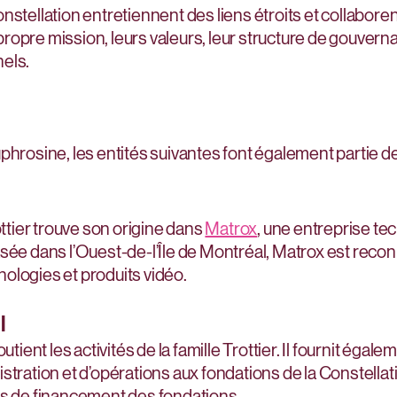
stellation entretiennent des liens étroits et collaborent
opre mission, leurs valeurs, leur structure de gouvernan
els.
phrosine, les entités suivantes font également partie de 
ottier trouve son origine dans
Matrox
, une entreprise t
asée dans l’Ouest-de-l’Île de Montréal, Matrox est reco
ologies et produits vidéo.
l
utient les activités de la famille Trottier. Il fournit éga
stration et d’opérations aux fondations de la Constellati
ns de financement des fondations.